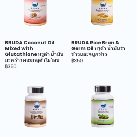
BRUDA Coconut Oil
BRUDA Rice Bran &
Mixed with
Germ Oil บรูด้า น้ำมันรำ
Glutathione บรูด้า น้ำมัน
ข้าวและจมูกข้าว
มะพร้าวผสมกลูต้าไธโอน
฿350
฿350