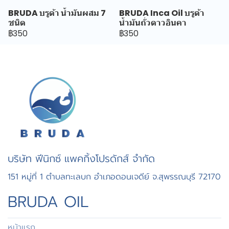
BRUDA บรูด้า น้ำมันผสม 7
BRUDA Inca Oil บรูด้า
ชนิด
น้ำมันถั่วดาวอินคา
฿350
฿350
บริษัท ฟีนิกซ์ แพคกิ้งโปรดักส์ จำกัด
151 หมู่ที่ 1 ตำบลทะเลบก อำเภอดอนเจดีย์ จ.สุพรรณบุรี 72170
BRUDA OIL
หน้าแรก